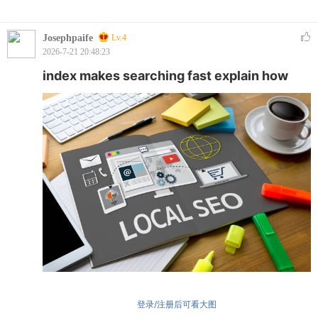
Josephpaife
Lv.4
2026-7-21 20:48:23
index makes searching fast explain how
登录/注册后可看大图