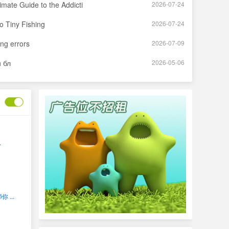
mate Guide to the Addicti
2026-07-24
to Tiny Fishing
2026-07-24
ing errors
2026-07-09
【海外华人】
在线
 бл
2026-05-06
.
...