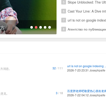
Slope Unblocked: The Ulti
5
Cast Your Line: A Dive in
6
url is not on google index
7
官方
诚聘eBay订单处理员
Агентство по публикации
8
1
2
3
4
5
url is not on google indexing ..
32
/ 111
官方消息。
2026-7-23 23:31
Josephpaife
百度胖老师吧敬爱热心朋友老师你 
3
/ 18
贵意见。
2026-7-22 04:12
Josephpaife