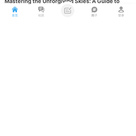
Mastering the Unforgiving Skies: A Guide to
Flappy Bird
首页
社区
圈子
登录
Remember the game that simultaneously captivated and
infuriated the world? The one with th ...
0
4
192
# 娱乐八卦 #
Josephpaife
发表于 05-12 08:45
关注
fast indexing for blogger
The benefits of rapidly website link indexing providers are
manifold. For people, this ...
0
7
301
# 每日资讯 #
Josephpaife
发表于 04-23 08:01
关注
speed up indexing windows 10
One of several critical functions of quick hyperlink indexing
products and services is ...