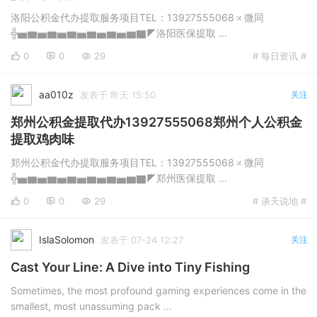
洛阳公积金代办提取服务项目TEL：13927555068∝微同
╬▅▆▅▆▅▆▅▆▅▆▅▆▇◤洛阳医保提取 ...
0
0
29
# 每日资讯 #
aa010z
发表于 昨天 15:50
关注
郑州公积金提取代办13927555068郑州个人公积金
提取鸡肉味
郑州公积金代办提取服务项目TEL：13927555068∝微同
╬▅▆▅▆▅▆▅▆▅▆▅▆▇◤郑州医保提取 ...
0
0
29
# 谈天说地 #
IslaSolomon
发表于 07-24 12:27
关注
Cast Your Line: A Dive into Tiny Fishing
Sometimes, the most profound gaming experiences come in the
smallest, most unassuming pack ...