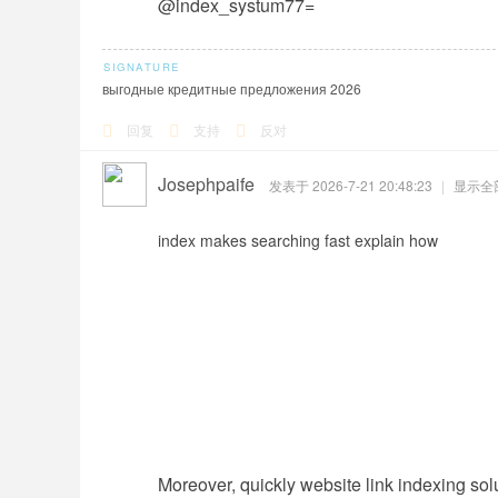
@index_systum77=
выгодные кредитные предложения 2026
回复
支持
反对
Josephpaife
发表于 2026-7-21 20:48:23
|
显示全
index makes searching fast explain how
Moreover, quickly website link indexing s