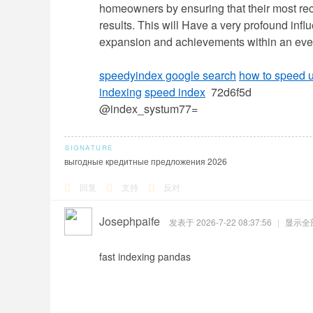
homeowners by ensuring that their most re
results. This will Have a very profound influ
expansion and achievements within an eve
speedyindex google search
how to speed 
indexing
speed index
72d6f5d
@index_systum77=
выгодные кредитные предложения 2026
回复
支持
反对
Josephpaife
发表于 2026-7-22 08:37:56
|
显示全
fast indexing pandas