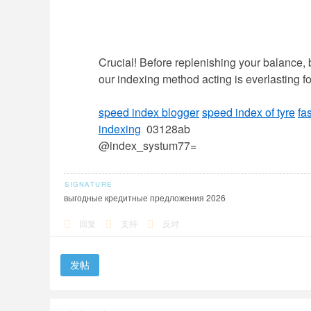
Crucial! Before replenishing your balance, be 
our indexing method acting is everlasting f
speed index blogger
speed index of tyre
fa
indexing
03128ab
@index_systum77=
выгодные кредитные предложения 2026
回复
支持
反对
发帖