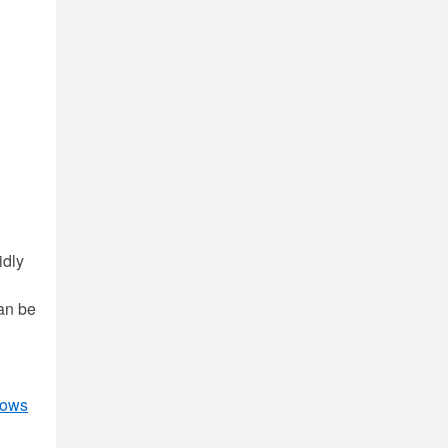
idly
can be
dows