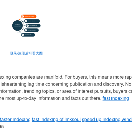
登录/注册后可看大图
dexing companies are manifold. For buyers, this means more rap
e disheartening lag time concerning publication and discovery. No
nformation, trending topics, or area of interest pursuits, buyers 
the most up-to-day information and facts out there.
fast indexing
faster indexing
fast indexing of linksoul
speed up indexing win
95