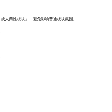
板块
「成人两性
」，避免影响普通板块氛围。
。
。