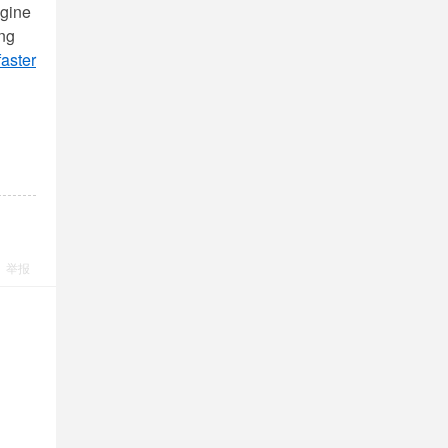
ngine
ing
aster
举报