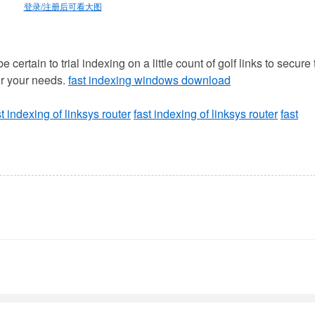
登录/注册后可看大图
certain to trial indexing on a little count of golf links to secure 
or your needs.
fast indexing windows download
st indexing of linksys router
fast indexing of linksys router
fast