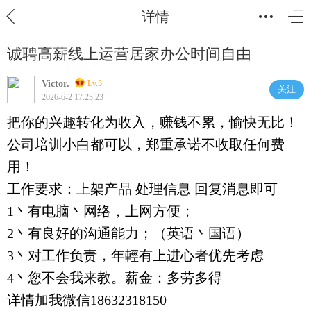
详情
诚聘高薪线上运营居家办公时间自由
Victor.
Lv.3
关注
2026-6-2 17:23:23
把你的兴趣转化为收入，赚钱不累，愉快无比！
公司培训小白都可以，郑重承诺不收取任何费
用！
工作要求：上架产品 处理信息 回复消息即可
1丶有电脑丶网络，上网方便；
2丶有良好的沟通能力；（英语丶国语）
3丶对工作负责，年輕有上进心者优先考虑
4丶您不会我来教。薪金：多劳多得
详情加我微信18632318150