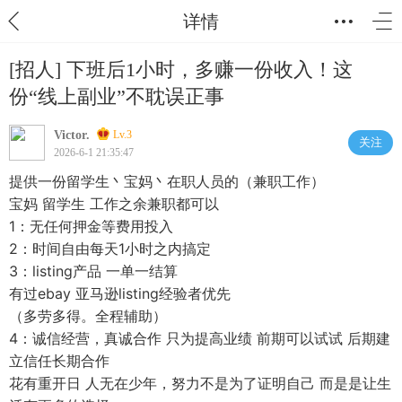
详情
[招人] 下班后1小时，多赚一份收入！这
份“线上副业”不耽误正事
Victor.
Lv.3
关注
2026-6-1 21:35:47
提供一份留学生丶宝妈丶在职人员的（兼职工作）
宝妈 留学生 工作之余兼职都可以
1：无任何押金等费用投入
2：时间自由每天1小时之内搞定
3：listing产品 一单一结算
有过ebay 亚马逊listing经验者优先
（多劳多得。全程辅助）
4：诚信经营，真诚合作 只为提高业绩 前期可以试试 后期建
立信任长期合作
花有重开日 人无在少年，努力不是为了证明自己 而是是让生