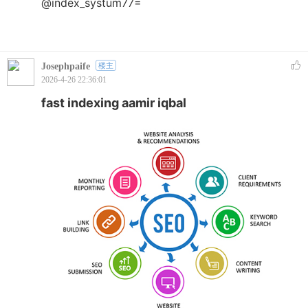
@index_systum77=
Josephpaife
楼主
2026-4-26 22:36:01
fast indexing aamir iqbal