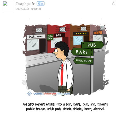
Josephpaife
楼主
2026-4-28 00:18:20