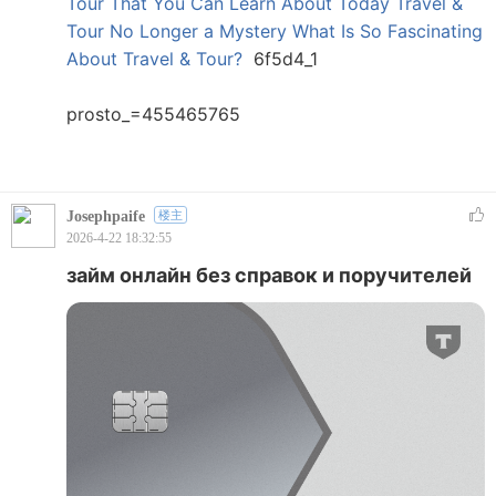
Tour That You Can Learn About Today
Travel &
Tour No Longer a Mystery
What Is So Fascinating
About Travel & Tour?
6f5d4_1
prosto_=455465765
Josephpaife
楼主
2026-4-22 18:32:55
займ онлайн без справок и поручителей