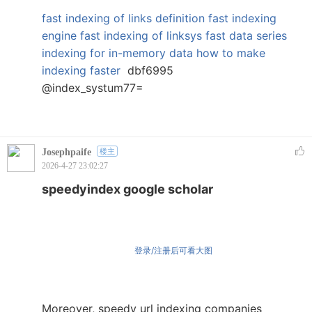
fast indexing of links definition
fast indexing
engine
fast indexing of linksys
fast data series
indexing for in-memory data
how to make
indexing faster
dbf6995
@index_systum77=
Josephpaife
楼主
2026-4-27 23:02:27
speedyindex google scholar
登录/注册后可看大图
Moreover, speedy url indexing companies