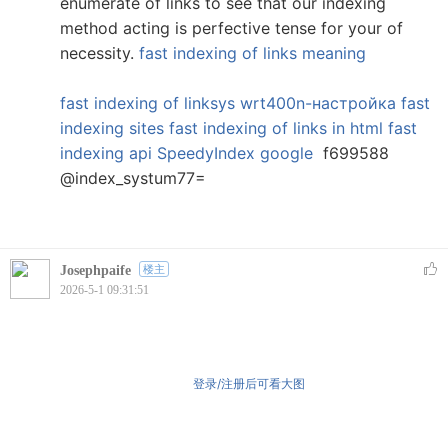
enumerate of links to see that our indexing
method acting is perfective tense for your of
necessity.
fast indexing of links meaning
fast indexing of linksys wrt400n-настройка
fast
indexing sites
fast indexing of links in html
fast
indexing api
SpeedyIndex google
f699588
@index_systum77=
Josephpaife
楼主
2026-5-1 09:31:51
登录/注册后可看大图