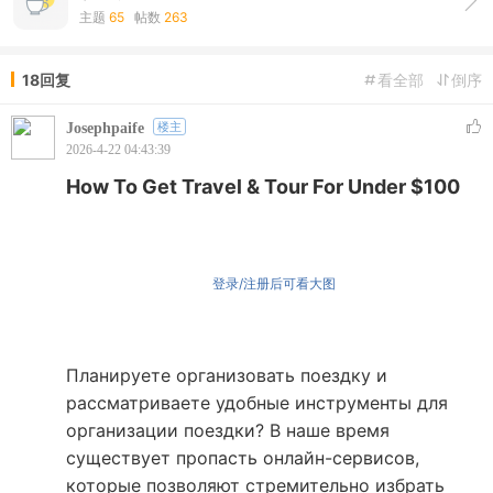
主题
65
帖数
263
18回复
看全部
倒序
Josephpaife
楼主
2026-4-22 04:43:39
How To Get Travel & Tour For Under $100
登录/注册后可看大图
Планируете организовать поездку и
рассматриваете удобные инструменты для
организации поездки? В наше время
существует пропасть онлайн-сервисов,
которые позволяют стремительно избрать