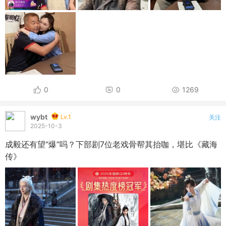
0
0
1269
wybt
Lv.1
关注
2025-10-3
成毅还有望“爆”吗？下部剧7位老戏骨帮其抬咖，堪比《藏海
传》