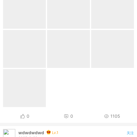
0
0
1105
wdwdwdwd
Lv.1
关注