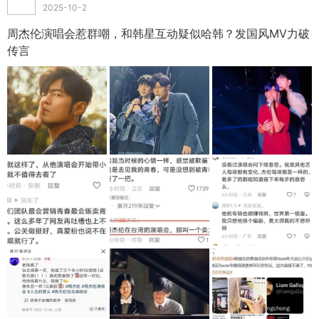
2025-10-2
周杰伦演唱会惹群嘲，和韩星互动疑似哈韩？发国风MV力破
传言