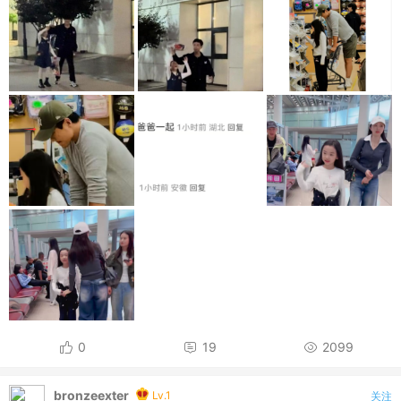
0
19
2099
bronzeexter
Lv.1
关注