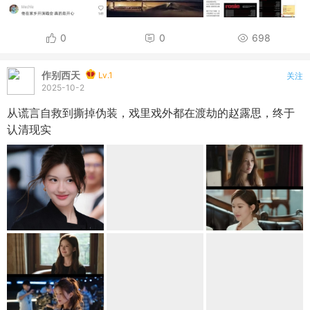
0
0
698
作别西天
Lv.1
关注
2025-10-2
从谎言自救到撕掉伪装，戏里戏外都在渡劫的赵露思，终于
认清现实