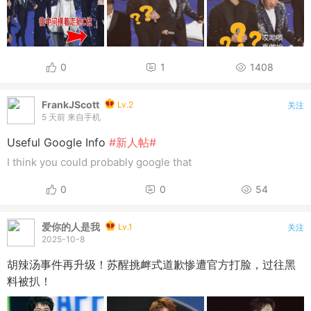
0
1
1408
FrankJScott
Lv.2
关注
5 天前
来自手机
Useful Google Info
#新人帖#
I think you could probably google that
0
0
54
爱你的人是我
Lv.1
关注
2025-10-8
胡辣汤事件再升级！苏醒挑衅式道歉惨遭官方打脸，过往黑
料被扒！