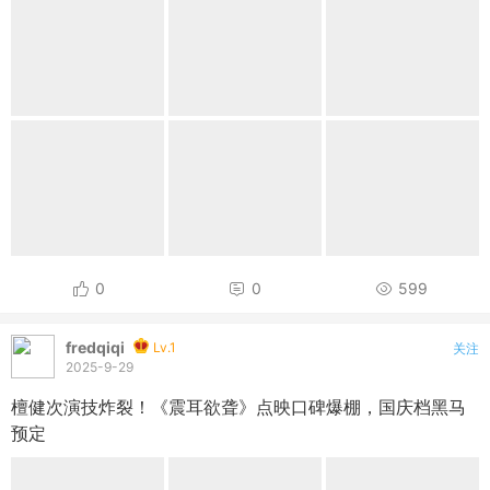
0
0
599
fredqiqi
Lv.1
关注
2025-9-29
檀健次演技炸裂！《震耳欲聋》点映口碑爆棚，国庆档黑马
预定