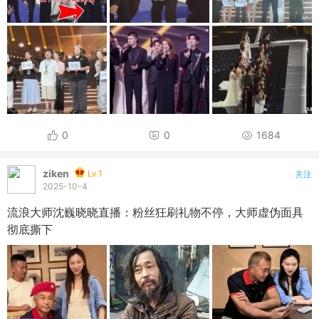
0
0
1684
ziken
Lv.1
关注
2025-10-4
流浪大师沈巍晓晓直播：粉丝狂刷礼物不停，大师虚伪面具
彻底撕下