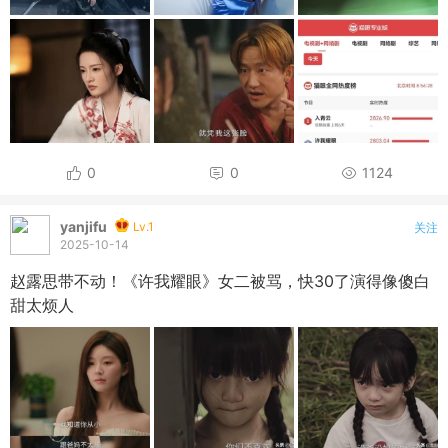
0
0
1124
yanjifu
Lv.1
关注
2025-10-14
赵露思带不动！《许我耀眼》女二被骂，快30了演得像傻白
甜太烦人