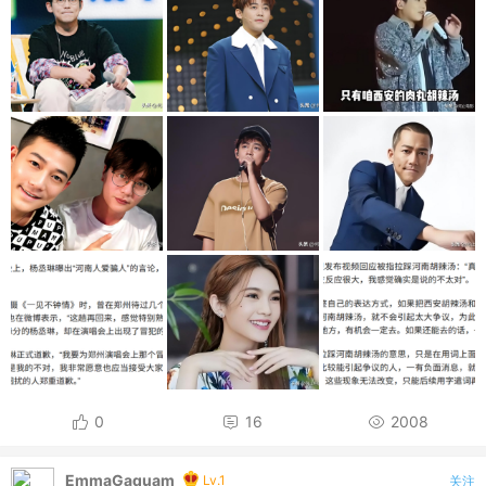
0
16
2008
EmmaGaquam
Lv.1
关注