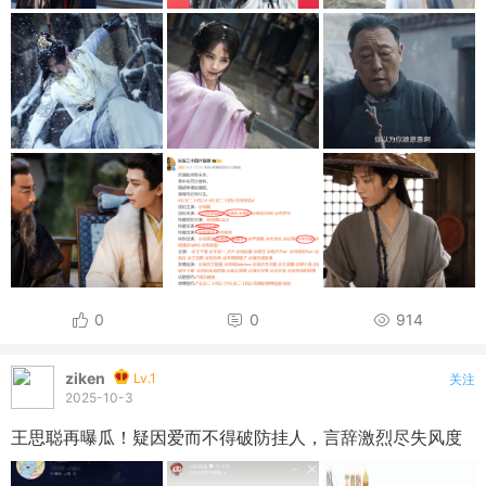
0
0
914
ziken
Lv.1
关注
2025-10-3
王思聪再曝瓜！疑因爱而不得破防挂人，言辞激烈尽失风度