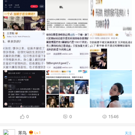
0
0
1546
苯鸟
Lv.1
关注