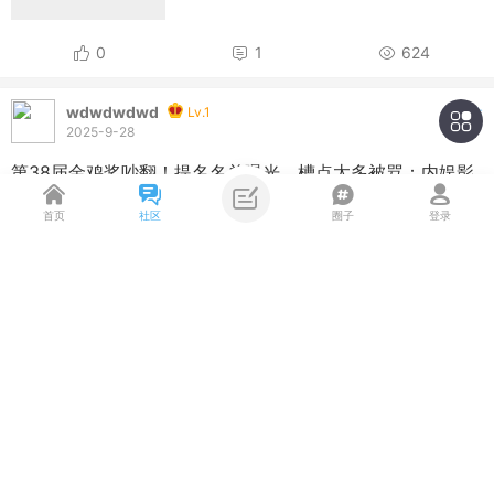
0
1
624
wdwdwdwd
Lv.1
关注
2025-9-28
第38届金鸡奖吵翻！提名名单曝光，槽点太多被骂：内娱影
坛没救了
首页
社区
圈子
登录
主题筛选
收藏