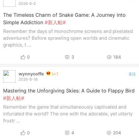
2026-6-2
The Timeless Charm of Snake Game: A Journey into
Simple Addiction
#新人帖#
Remember the days of monochrome screens and pixelated
adventures? Before sprawling open worlds and cinematic
graphics, t ...
0
3
184
wynnycoffe
Lv.1
关注
2026-6-16
Mastering the Unforgiving Skies: A Guide to Flappy Bird
#新人帖#
Remember the game that simultaneously captivated and
infuriated the world? The one with the adorable, yet utterly
frustr ...
0
4
204