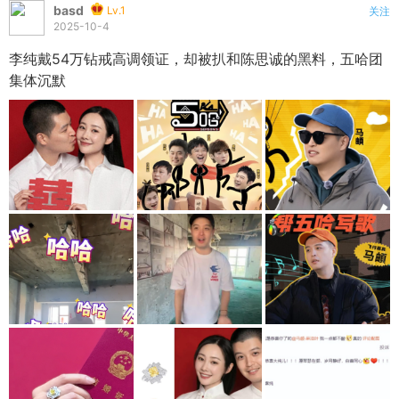
basd
Lv.1
关注
2025-10-4
李纯戴54万钻戒高调领证，却被扒和陈思诚的黑料，五哈团
集体沉默