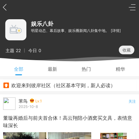
娱乐八卦
明星动态、幕后故事、娱乐圈新闻八卦集中地。
[详情]
收藏
主题
22
今日
0
|
全部
最新
热门
精华
欢迎来到彼岸社区（社区基本守则，新人必读）
苯鸟
Lv.1
关注
2025-10-8
董璇再婚后与前夫首合体！高云翔陪小酒窝买文具，表情意
味深长