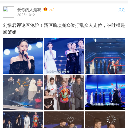
爱你的人是我
Lv.1
关注
2025-10-2
刘惜君评论区沦陷！湾区晚会抢C位打乱众人走位，被吐槽是
螃蟹姐