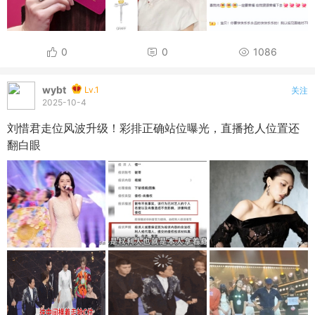
0
0
1086
wybt
Lv.1
关注
2025-10-4
刘惜君走位风波升级！彩排正确站位曝光，直播抢人位置还
翻白眼