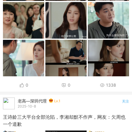
0
0
1338
老高—深圳代理
Lv.1
关注
2025-10-8
王诗龄三大平台全部沦陷，李湘却默不作声，网友：欠周也
一个道歉